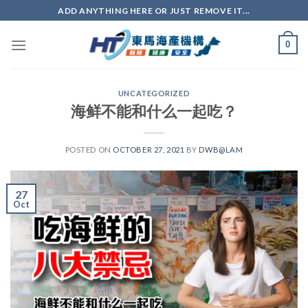
ADD ANYTHING HERE OR JUST REMOVE IT...
0
UNCATEGORIZED
海鲜不能和什么一起吃？
POSTED ON
OCTOBER 27, 2021
BY
DWB@LAM
27
Oct