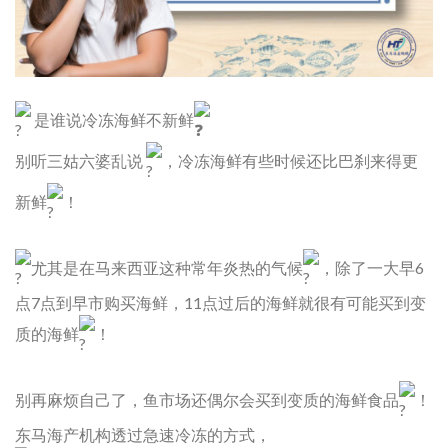
是谁说冷冻海鲜不新鲜
别听三姑六婆乱说
，冷冻海鲜有些时候还比巴刹来得更
新鲜
！
尤其是在马来西亚这种常年炎热的气候
，除了一大早6
点7点到早市购买海鲜，11点过后的海鲜就很有可能买到变
质的海鲜
！
别再麻烦自己了，鱼市场还偶尔会买到变质的海鲜食品
！
东马海产机构透过急速冷冻的方式，