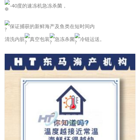
-40度的速冻机急冻杀菌，
保证捕获的新鲜海产及鱼类在短时间内
清洗内脏
真空包装
急冻杀菌
冷链运送。