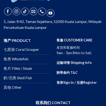
5, Jalan 9/42, Taman Sejahtera, 52000 Kuala Lumpur, Wilayah
Persekutuan Kuala Lumpur
海产 PRODUCT
客服 CUSTOMER CARE
发货和客服时间
七星斑 Coral Grouper
9am - 7pm (Mon to Sat)
鱼类 Wholefish
运输详情 Shipping Info
鱼片 Fillet / Steak
附带条约 T&C
虾/贝类 Shell Fish
登录Sign In / 注册Register
其他 Other
联系我们 CONTACT