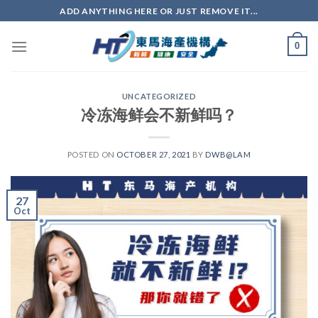
ADD ANYTHING HERE OR JUST REMOVE IT...
0
UNCATEGORIZED
冷冻海鲜会不新鲜吗？
POSTED ON
OCTOBER 27, 2021
BY
DWB@LAM
27
Oct