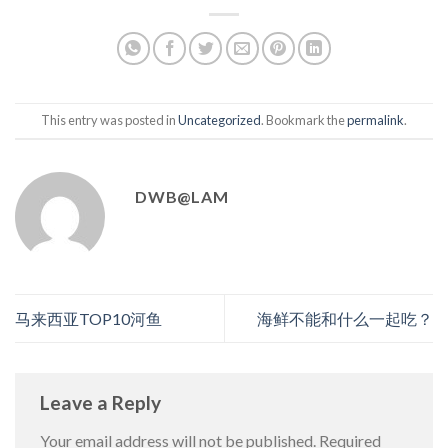
This entry was posted in
Uncategorized
. Bookmark the
permalink
.
DWB@LAM
马来西亚TOP10河鱼
海鲜不能和什么一起吃？
Leave a Reply
Your email address will not be published.
Required