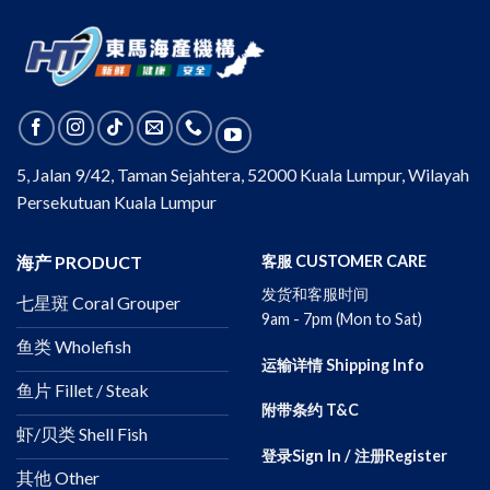
5, Jalan 9/42, Taman Sejahtera, 52000 Kuala Lumpur, Wilayah
Persekutuan Kuala Lumpur
海产 PRODUCT
客服 CUSTOMER CARE
发货和客服时间
七星斑 Coral Grouper
9am - 7pm (Mon to Sat)
鱼类 Wholefish
运输详情 Shipping Info
鱼片 Fillet / Steak
附带条约 T&C
虾/贝类 Shell Fish
登录Sign In / 注册Register
其他 Other