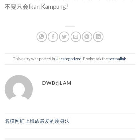
不要只会Ikan Kampung!
This entry was posted in
Uncategorized
. Bookmark the
permalink
.
DWB@LAM
名模网红上班族最爱的瘦身法