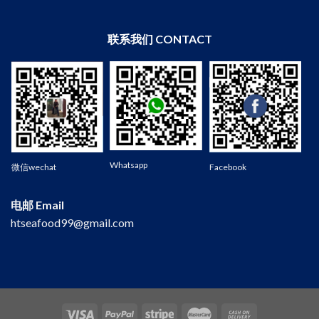
联系我们 CONTACT
Wechat
Whatsapp
微信wechat
Facebook
电邮 Email
htseafood99@gmail.com