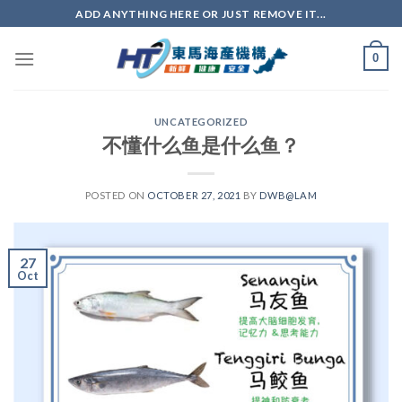
ADD ANYTHING HERE OR JUST REMOVE IT...
0
UNCATEGORIZED
不懂什么鱼是什么鱼？
POSTED ON
OCTOBER 27, 2021
BY
DWB@LAM
27
Oct