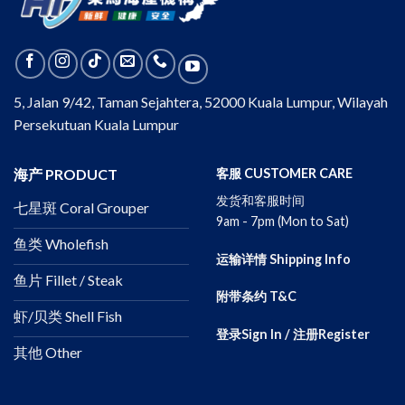
5, Jalan 9/42, Taman Sejahtera, 52000 Kuala Lumpur, Wilayah
Persekutuan Kuala Lumpur
海产 PRODUCT
客服 CUSTOMER CARE
发货和客服时间
七星斑 Coral Grouper
9am - 7pm (Mon to Sat)
鱼类 Wholefish
运输详情 Shipping Info
鱼片 Fillet / Steak
附带条约 T&C
虾/贝类 Shell Fish
登录Sign In / 注册Register
其他 Other