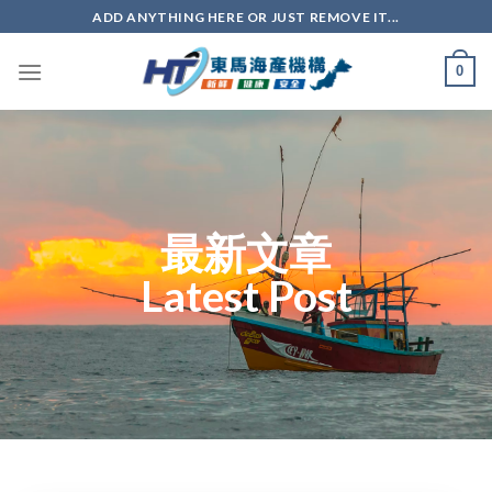
ADD ANYTHING HERE OR JUST REMOVE IT...
0
最新文章
Latest Post